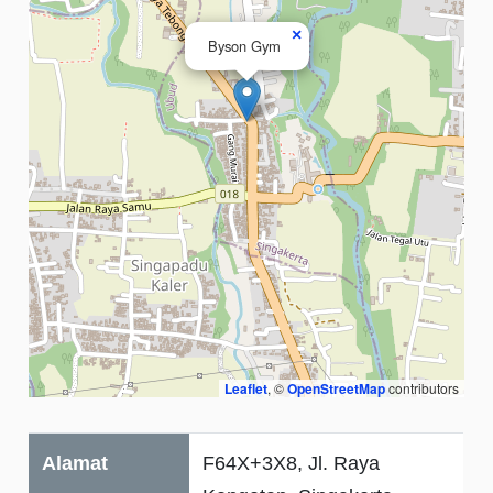
×
Byson Gym
Leaflet
, ©
OpenStreetMap
contributors
Alamat
F64X+3X8, Jl. Raya