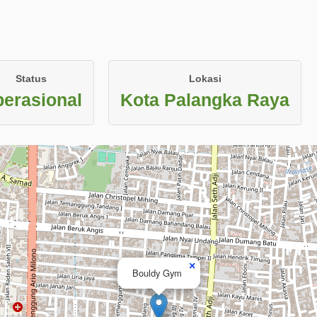
Status
Lokasi
erasional
Kota Palangka Raya
×
Bouldy Gym