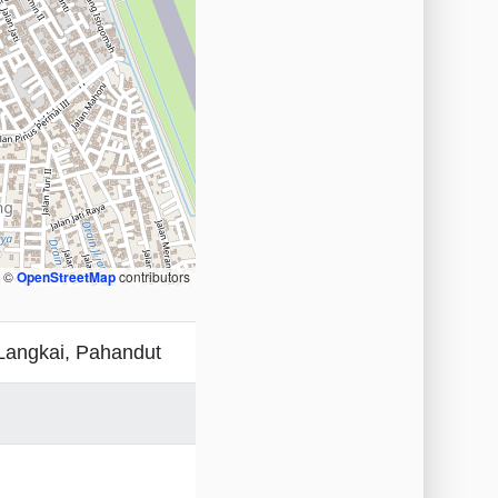
, ©
OpenStreetMap
contributors
Langkai, Pahandut