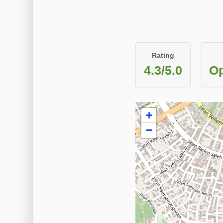
Rating
4.3/5.0
Op
+
−