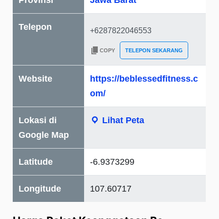
Provinsi
Jawa Barat
Telepon
COPY
TELEPON SEKARANG
Website
https://beblessedfitness.c
om/
Lokasi di
Lihat Peta
Google Map
Latitude
-6.9373299
Longitude
107.60717