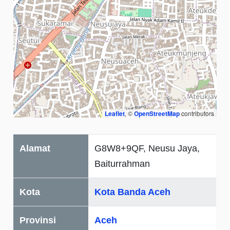
Leaflet
, ©
OpenStreetMap
contributors
Alamat
G8W8+9QF, Neusu Jaya,
Baiturrahman
Kota
Kota Banda Aceh
Provinsi
Aceh