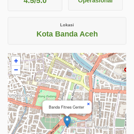
4.5/5.0
Operasional
Lokasi
Kota Banda Aceh
+
−
×
Banda Fitnes Center