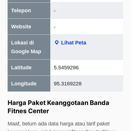
Telepon
-
Website
-
Lokasi di
Lihat Peta
Google Map
Latitude
5.5459296
Longitude
95.3169228
Harga Paket Keanggotaan Banda
Fitnes Center
Maaf, belum ada data harga atau tarif paket