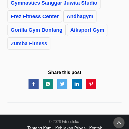
Gymnastics Sanggar Juwita Studio
Frez Fitness Center
Andhagym
Gorilla Gym Bontang
Aiksport Gym
Zumba Fitness
Share this post
© 2026 Fitnesloka.
Tentang Kami
Kebijakan Privasi
Kontak