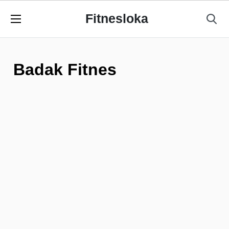
Fitnesloka
Badak Fitnes