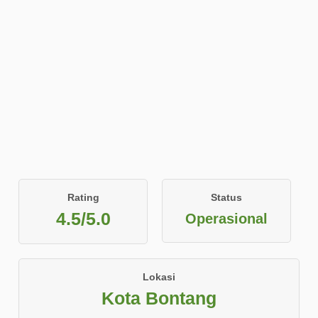
Rating
Status
4.5/5.0
Operasional
Lokasi
Kota Bontang