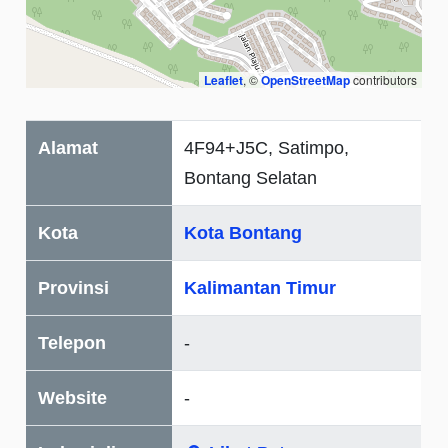
Leaflet
, ©
OpenStreetMap
contributors
Alamat
4F94+J5C, Satimpo,
Bontang Selatan
Kota
Kota Bontang
Provinsi
Kalimantan Timur
Telepon
-
Website
-