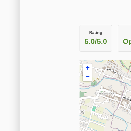
Rating
5.0/5.0
Op
+
−