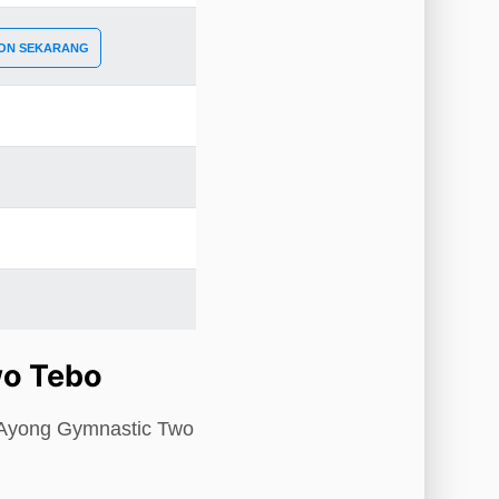
ON SEKARANG
wo Tebo
s Ayong Gymnastic Two