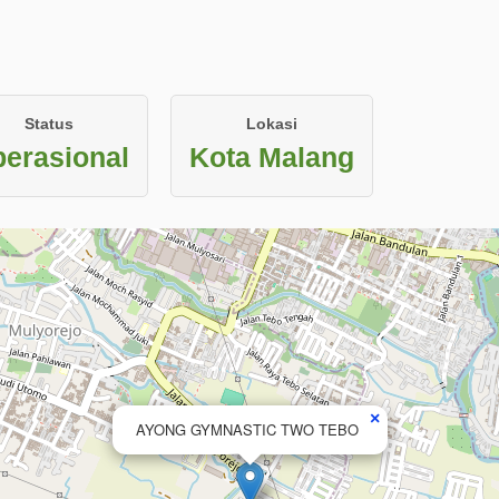
Status
Lokasi
erasional
Kota Malang
×
AYONG GYMNASTIC TWO TEBO