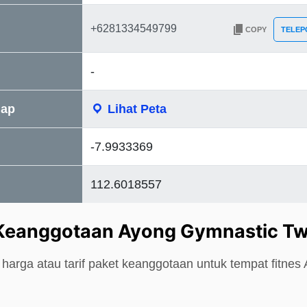
COPY
TELEP
-
Map
Lihat Peta
-7.9933369
112.6018557
 Keanggotaan Ayong Gymnastic T
 harga atau tarif paket keanggotaan untuk tempat fitne