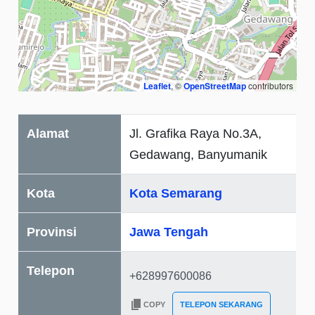
Leaflet
, ©
OpenStreetMap
contributors
Alamat
Jl. Grafika Raya No.3A,
Gedawang, Banyumanik
Kota
Kota Semarang
Provinsi
Jawa Tengah
Telepon
COPY
TELEPON SEKARANG