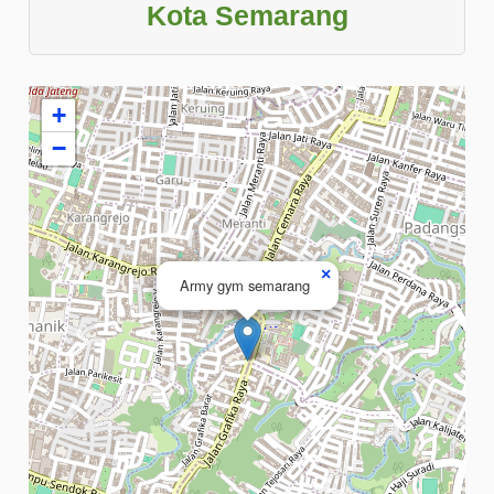
Kota Semarang
+
−
×
Army gym semarang