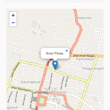
+
−
×
Amor Fitnes