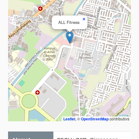
×
ALL Fitness
Leaflet
, ©
OpenStreetMap
contributors