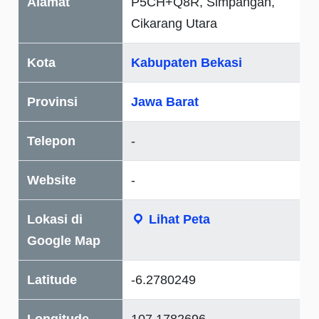
Alamat
P5CH+Q8R, Simpangan,
Cikarang Utara
Kota
Kabupaten Bekasi
Provinsi
Jawa Barat
Telepon
-
Website
-
Lokasi di
Lihat Peta
Google Map
Latitude
-6.2780249